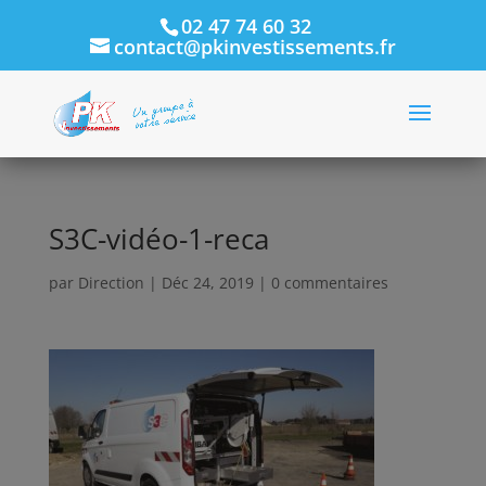
02 47 74 60 32
contact@pkinvestissements.fr
S3C-vidéo-1-reca
par
Direction
|
Déc 24, 2019
|
0 commentaires