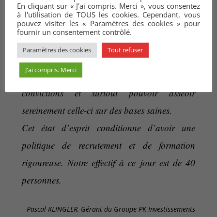
activité complémentaire de la réhabilitation
En cliquant sur « J'ai compris. Merci », vous consentez
à l'utilisation de TOUS les cookies. Cependant, vous
par l’intérieur des réseaux verticaux dans
pouvez visiter les « Paramètres des cookies » pour
fournir un consentement contrôlé.
l’immobilier.
Paramètres des cookies
Tout refuser
Nous avons besoin sans cesse d’accroître nos
J'ai compris. Merci
activités tout en restant fidèle à nos
convictions et surtout pouvoir asseoir
sereinement celle-ci sur des bases saines.
Cet état d’esprit conditionne d’avoir une
politique de recrutement et de formation
rigoureuse. Notre effectif à ce jour est de 40
personnes.
Pascal KLINGLER, Gérant du Groupe PK Investissements