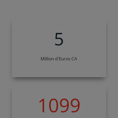
5
Million d'Euros CA
1099