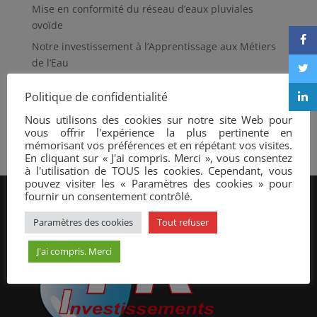
Mise en conformité du réseau d’eaux pluviales
ovoïde
Notre investissement à l’Apprentissage aux Métiers
de l’Eau
Loches Sud Touraine achève des travaux
Politique de confidentialité
Maxifourgon REHA Assainissement
Nous utilisons des cookies sur notre site Web pour
Réhabilitation de regard par projection de mortier
vous offrir l'expérience la plus pertinente en
mémorisant vos préférences et en répétant vos visites.
En cliquant sur « J'ai compris. Merci », vous consentez
à l'utilisation de TOUS les cookies. Cependant, vous
pouvez visiter les « Paramètres des cookies » pour
fournir un consentement contrôlé.
Paramètres des cookies
Tout refuser
J'ai compris. Merci