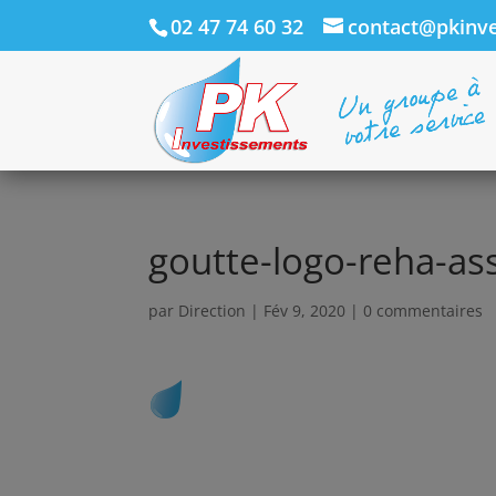
02 47 74 60 32
contact@pkinve
goutte-logo-reha-a
par
Direction
|
Fév 9, 2020
|
0 commentaires