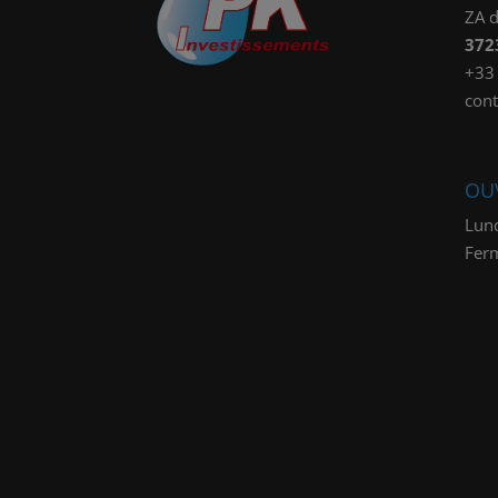
ZA d
372
+33 
cont
OU
Lund
Fer