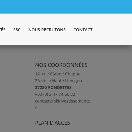
TÉS
S3C
NOUS RECRUTONS
CONTACT
NOS COORDONNÉES
12, rue Claude Chappe
ZA de la Haute Limogère
37230 FONDETTES
+33 (0) 2 47 74 60 32
contact@pkinvestissements.
fr
PLAN D’ACCÈS