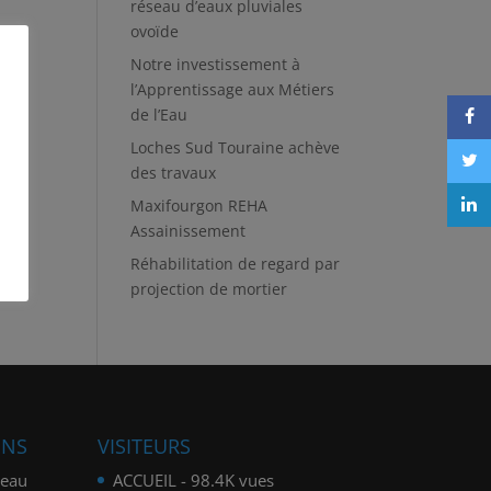
réseau d’eaux pluviales
ovoïde
Notre investissement à
l’Apprentissage aux Métiers
de l’Eau
Loches Sud Touraine achève
des travaux
Maxifourgon REHA
Assainissement
Réhabilitation de regard par
projection de mortier
ONS
VISITEURS
seau
ACCUEIL
- 98.4K vues