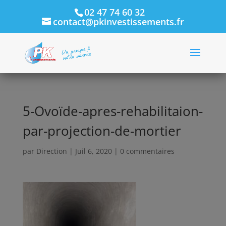
02 47 74 60 32
contact@pkinvestissements.fr
5-Ovoïde-apres-rehabilitaion-
par-projection-de-mortier
par
Direction
|
Juil 6, 2020
|
0 commentaires