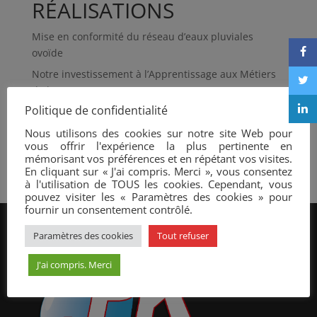
RÉALISATIONS
Mise en conformité du réseau d’eaux pluviales
ovoïde
Notre investissement à l’Apprentissage aux Métiers
de l’Eau
Politique de confidentialité
Loches Sud Touraine achève des travaux
Nous utilisons des cookies sur notre site Web pour
Maxifourgon REHA Assainissement
vous offrir l'expérience la plus pertinente en
Réhabilitation de regard par projection de mortier
mémorisant vos préférences et en répétant vos visites.
En cliquant sur « J'ai compris. Merci », vous consentez
à l'utilisation de TOUS les cookies. Cependant, vous
pouvez visiter les « Paramètres des cookies » pour
fournir un consentement contrôlé.
Paramètres des cookies
Tout refuser
J'ai compris. Merci