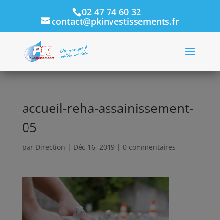
02 47 74 60 32
contact@pkinvestissements.fr
accueil-reha-assainissement-
05
par
Direction
|
Déc 16, 2019
|
0 commentaires