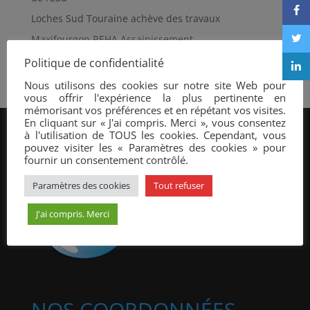
Loches Sud Touraine achève des travaux
Maxifourgon REHA Assainissement
Réhabilitation de regard par projection de mortier
Politique de confidentialité
Nous utilisons des cookies sur notre site Web pour
vous offrir l'expérience la plus pertinente en
mémorisant vos préférences et en répétant vos visites.
En cliquant sur « J'ai compris. Merci », vous consentez
à l'utilisation de TOUS les cookies. Cependant, vous
pouvez visiter les « Paramètres des cookies » pour
fournir un consentement contrôlé.
Paramètres des cookies
Tout refuser
J'ai compris. Merci
NOS COORDONNÉES