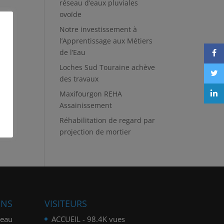
réseau d’eaux pluviales
ovoïde
Notre investissement à
l’Apprentissage aux Métiers
de l’Eau
Loches Sud Touraine achève
des travaux
Maxifourgon REHA
Assainissement
Réhabilitation de regard par
projection de mortier
ONS
VISITEURS
seau
ACCUEIL
- 98.4K vues