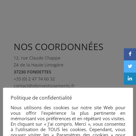
NOS COORDONNÉES
12, rue Claude Chappe
ZA de la Haute Limogère
37230 FONDETTES
+33 (0) 2 47 74 60 32
contact@pkinvestissements.fr
Politique de confidentialité
PLAN D’ACCÈS
Nous utilisons des cookies sur notre site Web pour
vous offrir l'expérience la plus pertinente en
mémorisant vos préférences et en répétant vos visites.
En cliquant sur « J'ai compris. Merci », vous consentez
à l'utilisation de TOUS les cookies. Cependant, vous
pouvez visiter les « Paramètres des cookies » pour