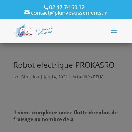
02 47 74 60 32
contact@pkinvestissements.fr
Robot électrique PROKASRO
par
Direction
|
Jan 14, 2021
|
Actualités REHA
Il vient compléter notre flotte de robot de
fraisage au nombre de 4